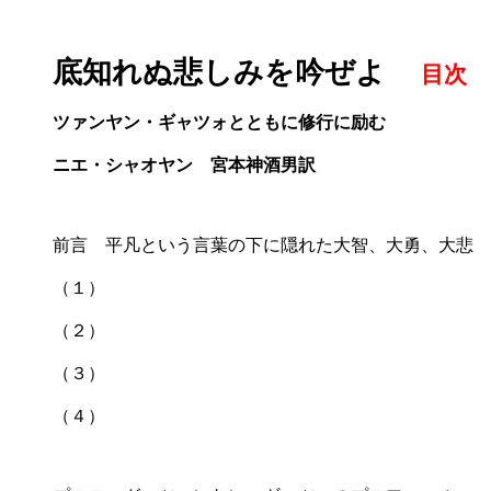
底知れぬ悲しみを吟ぜよ
目次
ツァンヤン・ギャツォとともに修行に励む
ニエ・シャオヤン 宮本神酒男訳
前言 平凡という言葉の下に隠れた大智、大勇、大悲
（１）
（２）
（３）
（４）