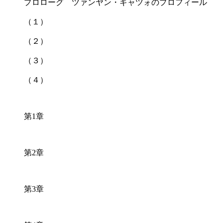
プロローグ ツァンヤン・ギャツォのプロフィール
（１）
（２）
（３）
（４）
第
章
1
第
章
2
第
章
3